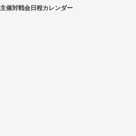
主催対戦会日程カレンダー