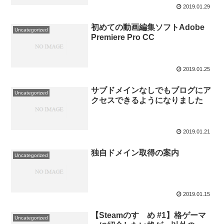
2019.01.29
初めての動画編集ソフトAdobe
Uncategorized
Premiere Pro CC
2019.01.25
サブドメインなしでもブログにア
Uncategorized
クセスできるようになりました
2019.01.21
独自ドメイン取得の案内
Uncategorized
2019.01.15
【Steamのすゝめ #1】格ゲーマ
Uncategorized