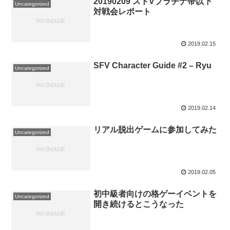
20190209 ストVプラチナ帯以下
Uncategorized
対戦会レポート
2019.02.15
SFV Character Guide #2 – Ryu
Uncategorized
2019.02.14
リアル脱出ゲームに参加してみた
Uncategorized
2019.02.05
初中級者向けの格ゲーイベントを
Uncategorized
開き続けるとこうなった