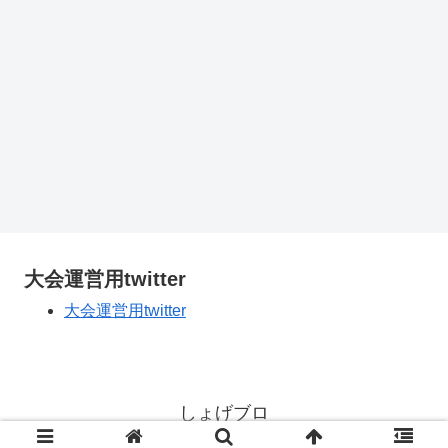
大会運営用twitter
大会運営用twitter
しょげブロ
© 2018 しょげブロ.