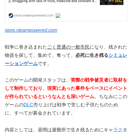
store.steampowered.com
戦争に巻き込まれた
ごく普通の一般市民
になり、残された
物資を探して、集めて、奪って、
必死に生き残る
シミュレ
ーションゲーム
です。
このゲームの開発スタッフは、
実際の戦争被災者に取材を
して制作しており、現実にあった事件をベースにイベント
が作られているというなんとも深いゲーム
。ちなみにこの
ゲームの
DLC
売り上げは戦争で苦しむ子供たちのため
に、すべてが募金されています。
内容としては、昼間は避難所で生き残るためにキャ
ラク
タ