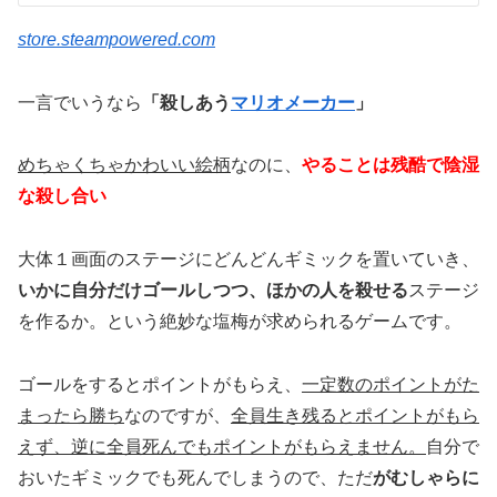
store.steampowered.com
一言でいうなら
「殺しあう
マリオメーカー
」
めちゃくちゃかわいい絵柄
なのに、
やることは残酷で陰湿
な殺し合い
大体１画面のステージにどんどんギミックを置いていき、
いかに自分だけゴールしつつ、ほかの人を殺せる
ステージ
を作るか。という絶妙な塩梅が求められるゲームです。
ゴールをするとポイントがもらえ、
一定数のポイントがた
まったら勝ち
なのですが、
全員生き残るとポイントがもら
えず、逆に全員死んでもポイントがもらえません。
自分で
おいたギミックでも死んでしまうので、ただ
がむしゃらに