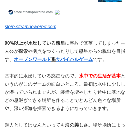
store.steampowered.com
90%以上が水没している惑星
に事故で墜落してしまった主
人公が探索や拠点をつくったりして惑星からの脱出を目指
す、
オープンワールド
系
サバイバルゲーム
です。
基本的に水没している惑星なので、
水中での生活が基本
と
いうのがこのゲームの面白いところ。最初は水中に少しし
か潜っていられませんが、装備を増やしたり途中に基地な
どの息継ぎできる場所を作ることでどんどん色々な場所
や、深い深海を探索できるようになっていきます。
魅力としてはなんといっても
海の美しさ
。場所場所によっ