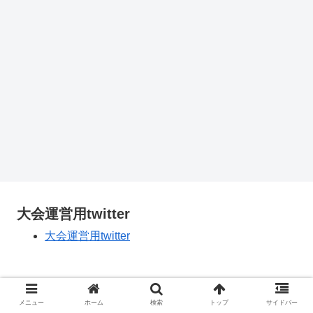
大会運営用twitter
大会運営用twitter
メニュー
ホーム
検索
トップ
サイドバー
しょげブロ