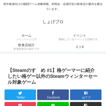
初中級者向けの格闘ゲーム攻略情報、対戦会・会場付近の飲食店の案内を載せ
ています。
しょげブロ
ホーム
イベント
メインページです
開催しているイベントの詳細です。
飲食店紹介
スト6
各地飲食店の紹介です
【Steamのすゝめ #1】格ゲーマーに紹介
したい格ゲー以外のSteamウィンターセー
ル対象ゲーム
Twitter
Facebook
はてブ