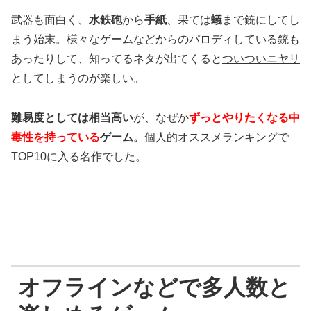
武器も面白く、
水鉄砲
から
手紙
、果ては
蟻
まで銃にしてし
まう始末。
様々なゲームなどからのパロディしている銃
も
あったりして、知ってるネタが出てくると
ついついニヤリ
としてしまう
のが楽しい。
難易度としては相当高い
が、なぜか
ずっとやりたくなる中
毒性を持っている
ゲーム。
個人的オススメランキングで
TOP10に入る名作でした。
オフラインなどで多人数と