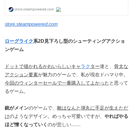
store.steampowered.com
ローグライク
系2D見下ろし型のシューティングアクショ
ンゲーム
ドットで描かれるかわいらしいキャ
ラク
ター
達と、
骨太な
アクション要素
が魅力のゲームで、私が現在ドハマり中。
今回のウィンターセールで一番購入してよかった
と思って
るゲーム。
銃がメイン
のゲームで、
敵はなんと弾丸に手足が生えただ
け
のようなデザイン。めっちゃ可愛いですが、
やればやる
ほど憎くなっていく
のが悲しい……