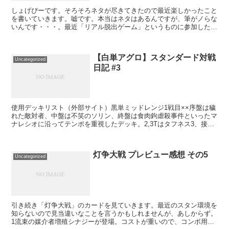
しょげぴーです。そろそろネタが尽きてきたので最近楽しかったこと
を書いていきます。嘘です。本当はネタはあるんですが、筆がノらな
いんです・・・。最近「リアル脱出ゲーム」というものに参加したら
くそ楽しかったので、当時の思い出を振り返ります。（大学...
【白単アグロ】スタンダード対戦
Uncategorized
日記 #3
使用デッキリスト（外部サイト）黒単ミッドレンジ1戦目××序盤は穢
れた敵対者、中盤は不笑のソリン、終盤は食肉鉤虐殺事件といったマ
ナレシオに沿ってテンポを重視したデッキ。2,3Tはタフネス3、接死
の穢れた敵対者でしのがれ、4T以降は不笑のソリン...
灯争大戦 プレビュー感想 その5
Uncategorized
引き続き「灯争大戦」のカードを見ていきます。最近のスタン環境を
知らないので見当違いなことを言うかもしれませんが、あしからず。
1流束の媒介者増殖シナジーが登場。コストが重いので、コンボ用。