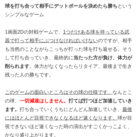
球を打ち合って相手にデットボールを決めたら勝ち
という
シンプルなゲーム
1画面2Dの対戦ゲームで、
1つだけある球を持っている武
器で打って相手にぶつけなければいけない
のですが、相手
も当然のことながらこっちが打った球を打ち返せる。そう
して打ち合っていき、最終的に
当たった方が負け、体力が
削られます
。体力がなくなったらリタイア、最後まで生き
残った人の勝ちです。
このゲームの面白いところはその球の仕様です。
なんとこ
の球、
一切減速はしません。
打てば打つほど加速していき
ます。
打ち合っていくうちにどんどん加速していき、
最後
にはほとんど目視できなくなるほど速くなります。
球が目
視できないほど速くなった時の演出がすごくかっこよく、
かなり盛り上がります。