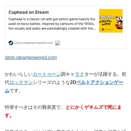
store.steampowered.com
かわいらしい
カートゥーン
調キャ
ラク
ターが活躍する、初
代
ロックマン
シリーズのような
2D
ベルトアクションゲー
ム
です。
特筆すべきはその難易度で、
とにかくゲキムズで死にま
す。