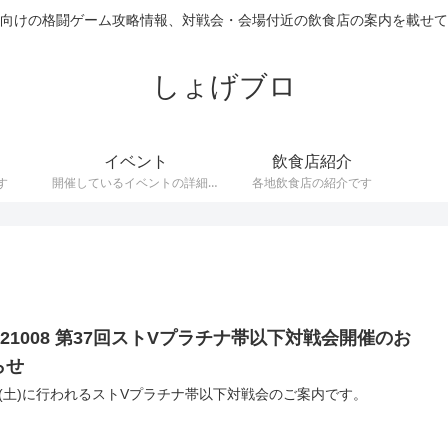
向けの格闘ゲーム攻略情報、対戦会・会場付近の飲食店の案内を載せて
しょげブロ
イベント
飲食店紹介
す
開催しているイベントの詳細で
各地飲食店の紹介です
す。
221008 第37回ストVプラチナ帯以下対戦会開催のお
らせ
/8(土)に行われるストVプラチナ帯以下対戦会のご案内です。