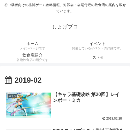
初中級者向けの格闘ゲーム攻略情報、対戦会・会場付近の飲食店の案内を載せ
ています。
しょげブロ
ホーム
イベント
メインページです
開催しているイベントの詳細です。
飲食店紹介
スト6
各地飲食店の紹介です
2019-02
【キャラ基礎攻略 第20回】レイ
ストV
ンボー・ミカ
2019.02.28