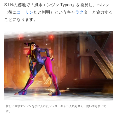
S.I.Nの跡地で「風水エンジン Typeα」を発見し、ヘレン
（後に
コーリン
だと判明）というキャ
ラク
ターと協力する
ことになります。
新しい風水エンジンを手に入れたジュリ。キャラ人気も高く、使い手も多いで
す。