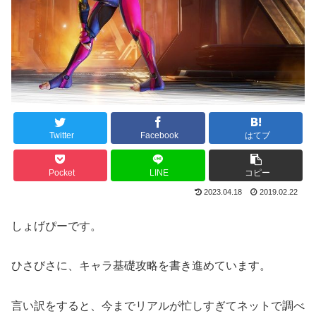
Twitter
Facebook
はてブ
Pocket
LINE
コピー
2023.04.18
2019.02.22
しょげぴーです。
ひさびさに、キャラ基礎攻略を書き進めています。
言い訳をすると、今までリアルが忙しすぎてネットで調べ