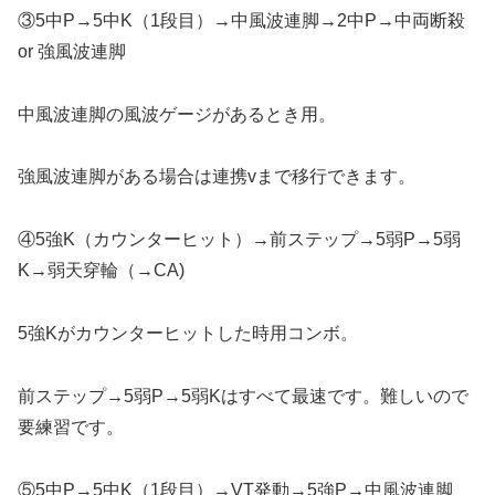
③5中P→5中K（1段目）→中風波連脚→2中P→中両断殺
or 強風波連脚
中風波連脚の風波ゲージがあるとき用。
強風波連脚がある場合は連携vまで移行できます。
④5強K（カウンターヒット）→前ステップ→5弱P→5弱
K→弱天穿輪（→CA)
5強Kがカウンターヒットした時用コンボ。
前ステップ→5弱P→5弱Kはすべて最速です。難しいので
要練習です。
⑤5中P→5中K（1段目）→VT発動→5強P→中風波連脚