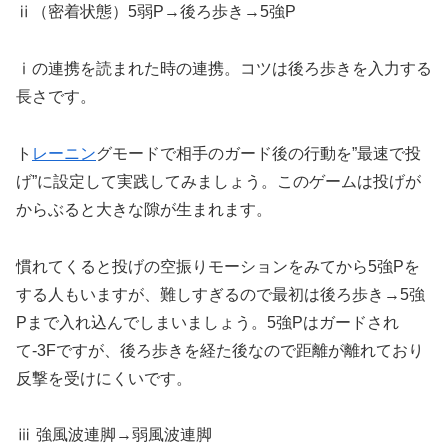
ⅱ（密着状態）5弱P→後ろ歩き→5強P
ⅰの連携を読まれた時の連携。コツは後ろ歩きを入力する
長さです。
ト
レーニン
グモードで相手のガード後の行動を”最速で投
げ”に設定して実践してみましょう。このゲームは投げが
からぶると大きな隙が生まれます。
慣れてくると投げの空振りモーションをみてから5強Pを
する人もいますが、難しすぎるので最初は後ろ歩き→5強
Pまで入れ込んでしまいましょう。5強Pはガードされ
て-3Fですが、後ろ歩きを経た後なので距離が離れており
反撃を受けにくいです。
ⅲ 強風波連脚→弱風波連脚