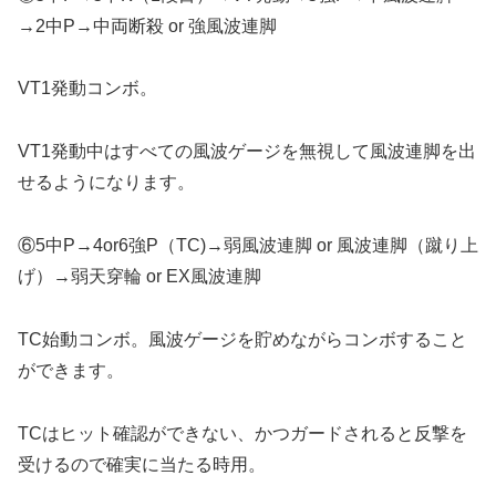
→2中P→中両断殺 or 強風波連脚
VT1発動コンボ。
VT1発動中はすべての風波ゲージを無視して風波連脚を出
せるようになります。
⑥5中P→4or6強P（TC)→弱風波連脚 or 風波連脚（蹴り上
げ）→弱天穿輪 or EX風波連脚
TC始動コンボ。風波ゲージを貯めながらコンボすること
ができます。
TCはヒット確認ができない、かつガードされると反撃を
受けるので確実に当たる時用。