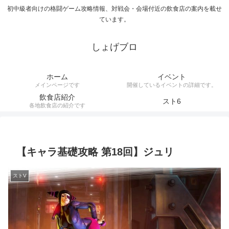
初中級者向けの格闘ゲーム攻略情報、対戦会・会場付近の飲食店の案内を載せ
ています。
しょげブロ
ホーム
イベント
メインページです
開催しているイベントの詳細です。
飲食店紹介
スト6
各地飲食店の紹介です
【キャラ基礎攻略 第18回】ジュリ
ストV