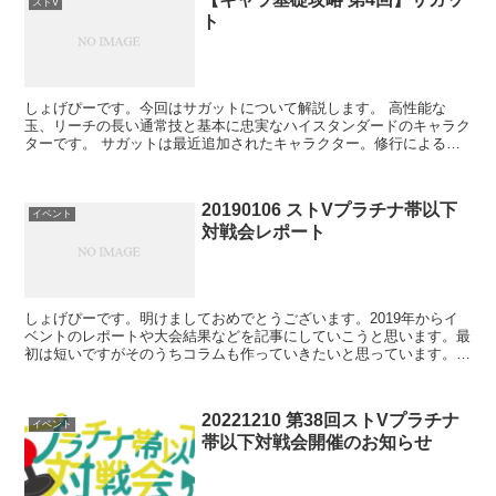
ストV
ト
しょげぴーです。今回はサガットについて解説します。 高性能な
玉、リーチの長い通常技と基本に忠実なハイスタンダードのキャラク
ターです。 サガットは最近追加されたキャラクター。修行による傷
を隠すために上着を羽織っています。 サガットの強みサガッ...
20190106 ストVプラチナ帯以下
イベント
対戦会レポート
しょげぴーです。明けましておめでとうございます。2019年からイ
ベントのレポートや大会結果などを記事にしていこうと思います。最
初は短いですがそのうちコラムも作っていきたいと思っています。宜
しくお願い致します。 今回は1/6(日)に行われた「...
20221210 第38回ストVプラチナ
イベント
帯以下対戦会開催のお知らせ