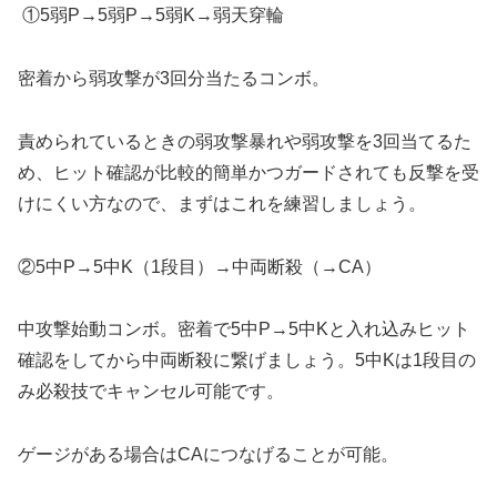
①5弱P→5弱P→5弱K→弱天穿輪
密着から弱攻撃が3回分当たるコンボ。
責められているときの弱攻撃暴れや弱攻撃を3回当てるた
め、ヒット確認が比較的簡単かつガードされても反撃を受
けにくい方なので、まずはこれを練習しましょう。
②5中P→5中K（1段目）→中両断殺（→CA）
中攻撃始動コンボ。密着で5中P→5中Kと入れ込みヒット
確認をしてから中両断殺に繋げましょう。5中Kは1段目の
み必殺技でキャンセル可能です。
ゲージがある場合はCAにつなげることが可能。