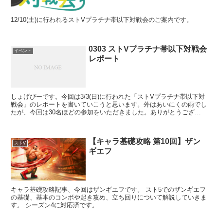
12/10(土)に行われるストVプラチナ帯以下対戦会のご案内です。
0303 ストVプラチナ帯以下対戦会
イベント
レポート
しょげぴーです。今回は3/3(日)に行われた「ストVプラチナ帯以下対
戦会」のレポートを書いていこうと思います。外はあいにくの雨でし
たが、今回は30名ほどの参加をいただきました。ありがとうござい
ます。大会結果今回は人数が少なめということもあり...
【キャラ基礎攻略 第10回】ザン
ストV
ギエフ
キャラ基礎攻略記事、今回はザンギエフです。 スト5でのザンギエフ
の基礎、基本のコンボや起き攻め、立ち回りについて解説していきま
す。 シーズン4に対応済です。