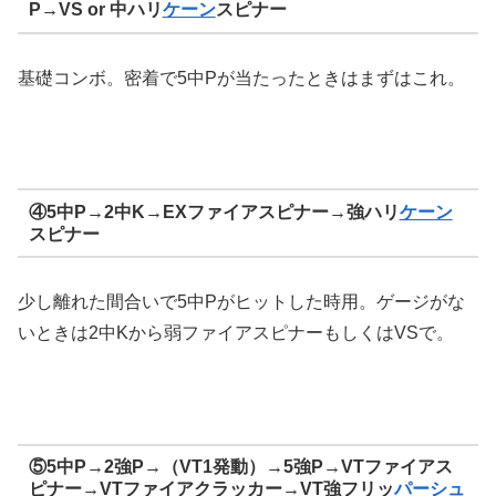
P→VS or 中ハリ
ケーン
スピナー
基礎コンボ。密着で5中Pが当たったときはまずはこれ。
④5中P→2中K→EXファイアスピナー→強ハリ
ケーン
スピナー
少し離れた間合いで5中Pがヒットした時用。ゲージがな
いときは2中Kから弱ファイアスピナーもしくはVSで。
⑤5中P→2強P→（VT1発動）→5強P→VTファイアス
ピナー→VTファイアクラッカー→VT強フリッ
パーシュ