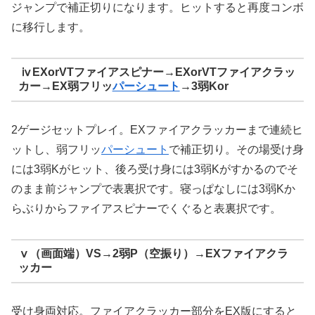
ジャンプで補正切りになります。ヒットすると再度コンボ
に移行します。
ⅳEXorVTファイアスピナー→EXorVTファイアクラッ
カー→EX弱フリッ
パーシュート
→3弱Kor
2ゲージセットプレイ。EXファイアクラッカーまで連続ヒ
ットし、弱フリッ
パーシュート
で補正切り。その場受け身
には3弱Kがヒット、後ろ受け身には3弱Kがすかるのでそ
のまま前ジャンプで表裏択です。寝っぱなしには3弱Kか
らぶりからファイアスピナーでくぐると表裏択です。
ⅴ（画面端）VS→2弱P（空振り）→EXファイアクラ
ッカー
受け身両対応。ファイアクラッカー部分をEX版にすると