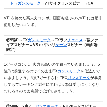
ート
→
ガンスモーク
→VTサイクロンスピナー→CA
VT1を絡めた高火力コンボ。画面も運ぶのでVT1には是非
使用したいコンボ。
⑥5強P→EX
ガンスモーク
→EXラフ
チェイス
→強ファ
イアスピナー→VS or 中ハリ
ケーン
スピナー（画面端
限定）
1ゲージコンボ。火力も高いので狙っていきましょう。5
強Pは前進するのでそのままEX
ガンスモーク
を仕込んで
いきましょう。5強PガードされてEX
ガンスモーク
が暴発
してもブレーキング派生にすれば反撃は受けにくくなり、
むしろそのまま奇襲で投げてみましょう。
⑦5中P→2中K→
ガンスモーク
→トルネードスピナー