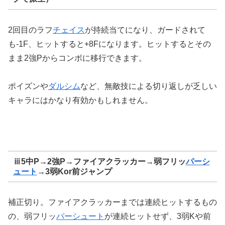
2回目のラフ
チェイス
が持続当てになり、ガードされて
も-1F、ヒットすると+8Fになります。ヒットするとその
まま2強Pからコンボに移行できます。
ポイズンや
ダルシム
など、無敵技による切り返しが乏しい
キャラにはかなり有効かもしれません。
ⅲ5中P→2強P→ファイアクラッカー→弱フリッ
パーシ
ュート
→3弱Kor前ジャンプ
補正切り。ファイアクラッカーまでは連続ヒットするもの
の、弱フリッ
パーシュート
が連続ヒットせず、3弱Kや前