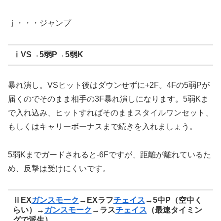
ｊ・・・ジャンプ
ⅰVS→5弱P→5弱K
暴れ潰し。VSヒット後はダウンせずに+2F。4Fの5弱Pが
届くのでそのまま相手の3F暴れ潰しになります。5弱Kま
で入れ込み、ヒットすればそのままスタイルワンセット、
もしくはキャリーボーナスまで続きを入れましょう。
5弱Kまでガードされると-6Fですが、距離が離れているた
め、反撃は受けにくいです。
ⅱEX
ガンスモーク
→EXラフ
チェイス
→5中P（空中く
らい）→
ガンスモーク
→ラス
チェイス
（最速タイミン
グで派生）