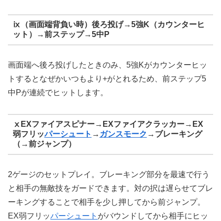
ⅸ（画面端背負い時）後ろ投げ→5強K（カウンターヒ
ット）→前ステップ→5中P
画面端へ後ろ投げしたときのみ、5強Kがカウンターヒッ
トするとなぜかいつもより+がとれるため、前ステップ5
中Pが連続でヒットします。
ⅹEXファイアスピナー→EXファイアクラッカー→EX
弱フリッ
パーシュート
→
ガンスモーク
→ブレーキング
（→前ジャンプ）
2ゲージのセットプレイ。ブレーキング部分を最速で行う
と相手の無敵技をガードできます。対の択は遅らせてブレ
ーキングすることで相手を少し押してから前ジャンプ。
EX弱フリッ
パーシュート
がバウンドしてから相手にヒッ