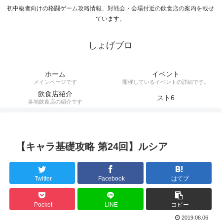
初中級者向けの格闘ゲーム攻略情報、対戦会・会場付近の飲食店の案内を載せ
ています。
しょげブロ
ホーム
イベント
メインページです
開催しているイベントの詳細です。
飲食店紹介
スト6
各地飲食店の紹介です
【キャラ基礎攻略 第24回】ルシア
Twitter
Facebook
はてブ
Pocket
LINE
コピー
2019.08.06