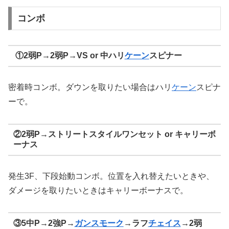
コンボ
①2弱P→2弱P→VS or 中ハリ
ケーン
スピナー
密着時コンボ。ダウンを取りたい場合はハリ
ケーン
スピナ
ーで。
②2弱P→ストリートスタイルワンセット or キャリーボ
ーナス
発生3F、下段始動コンボ。位置を入れ替えたいときや、
ダメージを取りたいときはキャリーボーナスで。
③5中P→2強P→
ガンスモーク
→ラフ
チェイス
→2弱