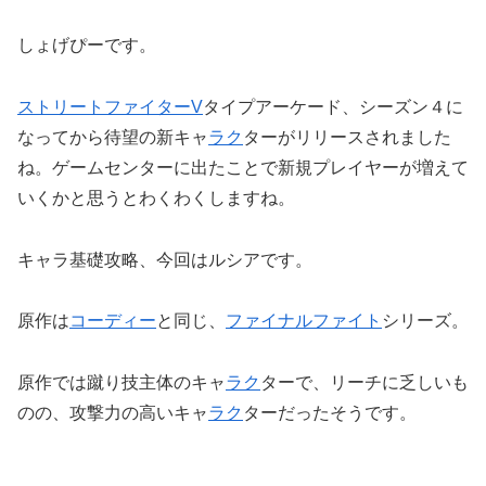
しょげぴーです。
ストリートファイターV
タイプアーケード、シーズン４に
なってから待望の新キャ
ラク
ターがリリースされました
ね。ゲームセンターに出たことで新規プレイヤーが増えて
いくかと思うとわくわくしますね。
キャラ基礎攻略、今回はルシアです。
原作は
コーディー
と同じ、
ファイナルファイト
シリーズ。
原作では蹴り技主体のキャ
ラク
ターで、リーチに乏しいも
のの、攻撃力の高いキャ
ラク
ターだったそうです。