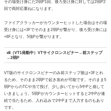
その場受け身にだ2弱P1回、後ろ受け身に対しては2弱P2
回で両対応重ねになります。
ファイアクラッカーがカウンターヒットした場合はその場
受け身には+3Fでそのまま2弱Pが繋がり、後ろ受け身には
+8Fとなり、5強Pが繋がります。
ⅷ（VT1発動中）VTサイクロンスピナー→前ステップ
→2弱P
VT版のサイクロンスピナーのみ前ステップ後は+3Fとれ
るため、そのまま2弱Pで起き攻めが可能です。そのまま5
弱PからのTCや当て投げ、少し歩いてから5中Pと崩して
いきましょう。5弱Pがカウンターヒットすると2中Pが連
続で当たるため、入れ込みで2中Pまで入力するのもあり
です。