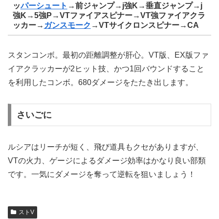
ッ
パーシュート
→前ジャンプ→j強K→垂直ジャンプ→j
強K→5強P→VTファイアスピナー→VT強ファイアクラ
ッカー→
ガンスモーク
→VTサイクロンスピナー→CA
スタンコンボ。最初の距離調整が肝心。VT版、EX版ファ
イアクラッカーが2ヒット技、かつ1回バウンドすること
を利用したコンボ。680ダメージをたたき出します。
さいごに
ルシアはリーチが短く、飛び道具もクセがありますが、
VTの火力、ゲージによるダメージ効率はかなり良い部類
です。一気にダメージを奪って逆転を狙いましょう！
ストV