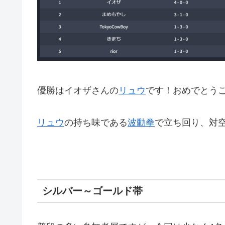
優勝はイオザさんの
リュウ
です！おめでとう
リュウ
の持ち味である
波動拳
で立ち回り、対
シルバー～ゴールド帯