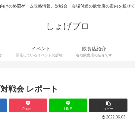
向けの格闘ゲーム攻略情報、対戦会・会場付近の飲食店の案内を載せて
しょげブロ
イベント
飲食店紹介
す
開催しているイベントの詳細で
各地飲食店の紹介です
す。
以下対戦会 レポート
Pocket
LINE
コピー
2022.06.03