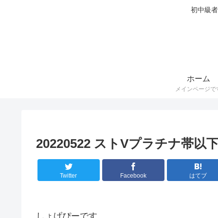
初中級者
ホーム
メインページで
20220522 ストVプラチナ帯
Twitter
Facebook
はてブ
しょげぴーです。