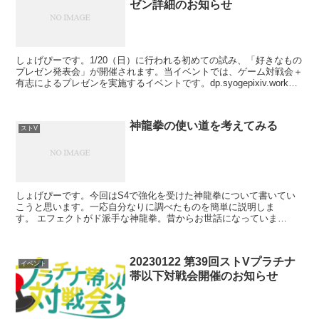
ゼン詳細のお知らせ
しょげぴーです。1/20（日）に行われる初めての試み、「好きなもの
プレゼン発表会」が開催されます。当イベントでは、ゲーム対戦会＋
有志によるプレゼンを実施するイベントです。dp.syogepixiv.work今
回はプレゼン部分のタイムスケジュ...
神龍拳の使い道を考えてみる
ストV
しょげぴーです。今回はS4で強化を受けた神龍拳について書いてい
こうと思います。一応自分なりに調べたものを簡単に説明しま
す。 エフェクトがド派手な神龍拳。昔からお世話になっていま
す。 調整内容まずはS4での調整内容から。シーズン4でのケンの調...
20230122 第39回ストVプラチナ
イベント
帯以下対戦会開催のお知らせ