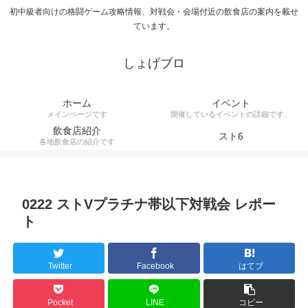
初中級者向けの格闘ゲーム攻略情報、対戦会・会場付近の飲食店の案内を載せ
ています。
しょげブロ
ホーム
イベント
メインページです
開催しているイベントの詳細です。
飲食店紹介
スト6
各地飲食店の紹介です
0222 ストVプラチナ帯以下対戦会 レポー
ト
Twitter
Facebook
はてブ
Pocket
LINE
コピー