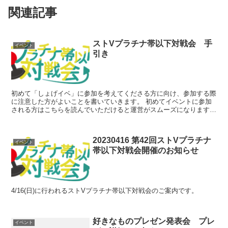
関連記事
ストVプラチナ帯以下対戦会 手
イベント
引き
初めて「しょげイベ」に参加を考えてくださる方に向け、参加する際
に注意した方がよいことを書いていきます。 初めてイベントに参加
される方はこちらを読んでいただけると運営がスムーズになります！
イベントを進めて下さる際もまずはこの記事を勧めてくださる様お願
い致します。 今回は「ストVプラチナ帯以下対戦会」の前提で書いて
いますが、他のイベントもほぼ同様なので他のイベントの際もこの記
20230416 第42回ストVプラチナ
事をご覧ください。
イベント
帯以下対戦会開催のお知らせ
4/16(日)に行われるストVプラチナ帯以下対戦会のご案内です。
好きなものプレゼン発表会 プレ
イベント