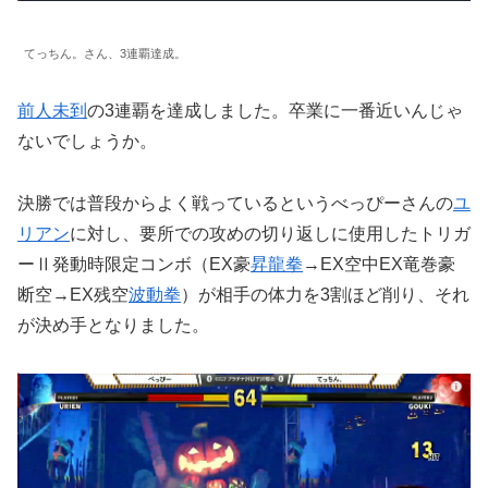
てっちん。さん、3連覇達成。
前人未到
の3連覇を達成しました。卒業に一番近いんじゃ
ないでしょうか。
決勝では普段からよく戦っているというべっぴーさんの
ユ
リアン
に対し、要所での攻めの切り返しに使用したトリガ
ーⅡ発動時限定コンボ（EX豪
昇龍拳
→EX空中EX竜巻豪
断空→EX残空
波動拳
）が相手の体力を3割ほど削り、それ
が決め手となりました。