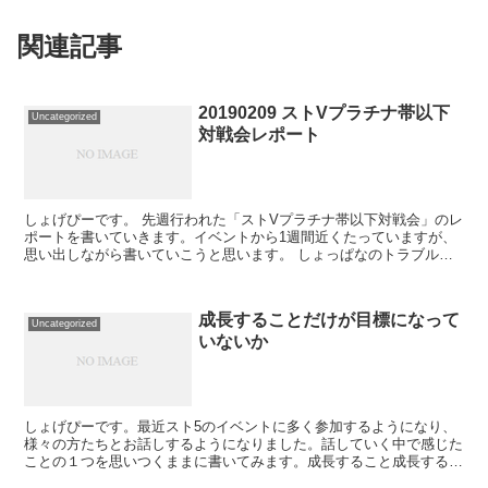
関連記事
20190209 ストVプラチナ帯以下
Uncategorized
対戦会レポート
しょげぴーです。 先週行われた「ストVプラチナ帯以下対戦会」のレ
ポートを書いていきます。イベントから1週間近くたっていますが、
思い出しながら書いていこうと思います。 しょっぱなのトラブル実
は設営時から大変でした。①会場の予約時間を1時間早め...
成長することだけが目標になって
Uncategorized
いないか
しょげぴーです。最近スト5のイベントに多く参加するようになり、
様々の方たちとお話しするようになりました。話していく中で感じた
ことの１つを思いつくままに書いてみます。成長すること成長するこ
とはとてもいいことだと思います。ほとんどの人が肯定的な...