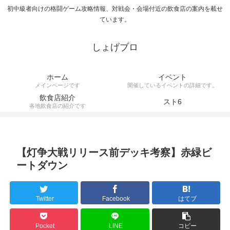
初中級者向けの格闘ゲーム攻略情報、対戦会・会場付近の飲食店の案内を載せ
ています。
しょげブロ
ホーム
イベント
メインページです
開催しているイベントの詳細です。
飲食店紹介
スト6
各地飲食店の紹介です
【灯争大戦リリース前デッキ考察】赤緑ビ
ートダウン
Twitter
Facebook
はてブ
Pocket
LINE
コピー