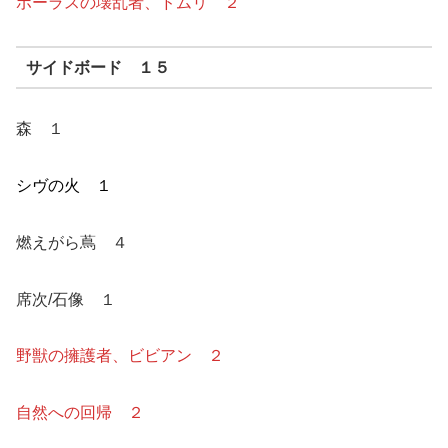
ボーラスの壊乱者、ドムリ ２
サイドボード １５
森 １
シヴの火 １
燃えがら蔦 ４
席次/石像 １
野獣の擁護者、ビビアン ２
自然への回帰 ２