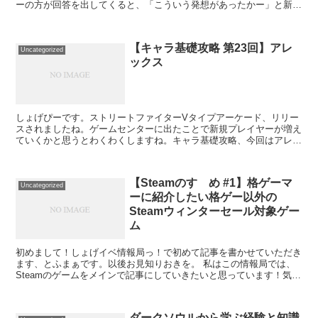
ーの方が回答を出してくると、「こういう発想があったかー」と新し
い発見ができてさらに楽しいです。まずは現環境を理解でき...
【キャラ基礎攻略 第23回】アレ
Uncategorized
ックス
しょげぴーです。ストリートファイターVタイプアーケード、リリー
スされましたね。ゲームセンターに出たことで新規プレイヤーが増え
ていくかと思うとわくわくしますね。キャラ基礎攻略、今回はアレッ
クスです。アレックスはストリートファイターⅢが初出。出...
【Steamのすゝめ #1】格ゲーマ
Uncategorized
ーに紹介したい格ゲー以外の
Steamウィンターセール対象ゲー
ム
初めまして！しょげイベ情報局っ！で初めて記事を書かせていただき
ます、とふまぁです。以後お見知りおきを。 私はこの情報局では、
Steamのゲームをメインで記事にしていきたいと思っています！気ま
まにオススメゲームを紹介、レビューしていきますので...
ダークソウルから学ぶ経験と知識