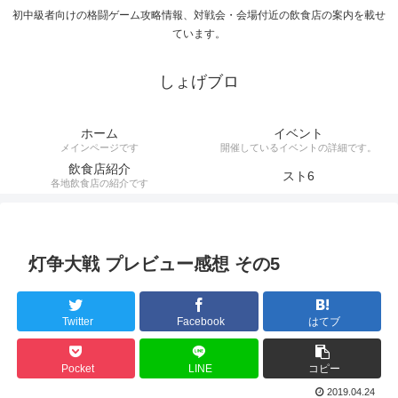
初中級者向けの格闘ゲーム攻略情報、対戦会・会場付近の飲食店の案内を載せ
ています。
しょげブロ
ホーム
イベント
メインページです
開催しているイベントの詳細です。
飲食店紹介
スト6
各地飲食店の紹介です
灯争大戦 プレビュー感想 その5
Twitter
Facebook
はてブ
Pocket
LINE
コピー
2019.04.24