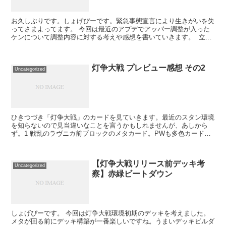
お久しぶりです。しょげぴーです。緊急事態宣言により生きがいを失
ってさまよってます。 今回は最近のアプデでアッパー調整が入った
ケンについて調整内容に対する考えや感想を書いていきます。 立ち
強Kしゃがみ中Pしゃがみ強Pしゃがみ中K【通常】弱竜...
灯争大戦 プレビュー感想 その2
Uncategorized
ひきつづき「灯争大戦」のカードを見ていきます。最近のスタン環境
を知らないので見当違いなことを言うかもしれませんが、あしから
ず。1 戦乱のラヴニカ前ブロックのメタカード。PWも多色カードが
多いので、間違いなく白のデッキにはサイドイン。環境によ...
【灯争大戦リリース前デッキ考
Uncategorized
察】赤緑ビートダウン
しょげぴーです。 今回は灯争大戦環境初期のデッキを考えました。
メタが回る前にデッキ構築が一番楽しいですね。うまいデッキビルダ