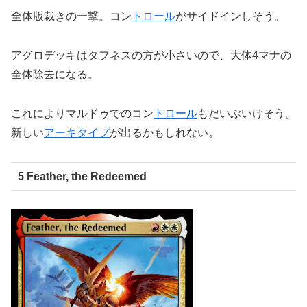
全体版裁きの一撃。コン
トロール
がサイドインしそう。
アグロデッキはタフネスの方が小さいので、大体4マナの
全体除去になる。
これによりマルドゥでのコン
トロール
もだいぶいけそう。
新しい
アーキタイプ
が出るかもしれない。
5 Feather, the Redeemed