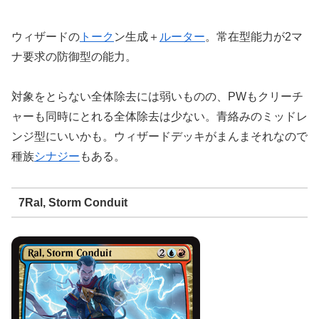
ウィザードの
トーク
ン生成＋
ルーター
。常在型能力が2マ
ナ要求の防御型の能力。
対象をとらない全体除去には弱いものの、PWもクリーチ
ャーも同時にとれる全体除去は少ない。青絡みのミッドレ
ンジ型にいいかも。ウィザードデッキがまんまそれなので
種族
シナジー
もある。
7Ral, Storm Conduit