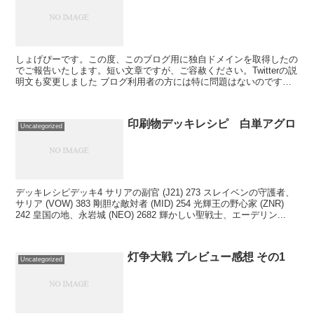
しょげぴーです。この度、このブログ用に独自ドメインを取得したの
でご報告いたします。短い文章ですが、ご容赦ください。Twitterの説
明文も変更しました ブログ利用者の方には特に問題はないのです
が、管理者にとっては管理しやすくなった（と思う）...
印刷物デッキレシピ 白単アグロ
Uncategorized
デッキレシピデッキ4 サリアの副官 (J21) 273 スレイベンの守護者、
サリア (VOW) 383 剛胆な敵対者 (MID) 254 光輝王の野心家 (ZNR)
242 皇国の地、永岩城 (NEO) 2682 輝かしい聖戦士、エーデリン...
灯争大戦 プレビュー感想 その1
Uncategorized