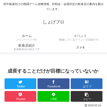
初中級者向けの格闘ゲーム攻略情報、対戦会・会場付近の飲食店の案内を載せ
ています。
しょげブロ
ホーム
イベント
メインページです
開催しているイベントの詳細です。
飲食店紹介
スト6
各地飲食店の紹介です
成長することだけが目標になっていないか
Twitter
Facebook
はてブ
Pocket
LINE
コピー
2019.03.14