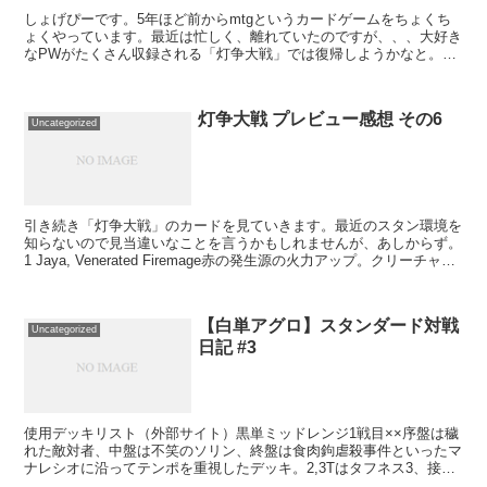
しょげぴーです。5年ほど前からmtgというカードゲームをちょくち
ょくやっています。最近は忙しく、離れていたのですが、、、大好き
なPWがたくさん収録される「灯争大戦」では復帰しようかなと。お
金消し飛びそう。 久々にスポイラーみました。ラヴニカ...
灯争大戦 プレビュー感想 その6
Uncategorized
引き続き「灯争大戦」のカードを見ていきます。最近のスタン環境を
知らないので見当違いなことを言うかもしれませんが、あしからず。
1 Jaya, Venerated Firemage赤の発生源の火力アップ。クリーチャー
でもいい。本人は2点火力を好...
【白単アグロ】スタンダード対戦
Uncategorized
日記 #3
使用デッキリスト（外部サイト）黒単ミッドレンジ1戦目××序盤は穢
れた敵対者、中盤は不笑のソリン、終盤は食肉鉤虐殺事件といったマ
ナレシオに沿ってテンポを重視したデッキ。2,3Tはタフネス3、接死
の穢れた敵対者でしのがれ、4T以降は不笑のソリン...