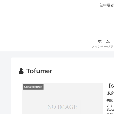
初中級者
ホーム
メインページで
Tofumer
【
Uncategorized
以
初め
ます
St
まに