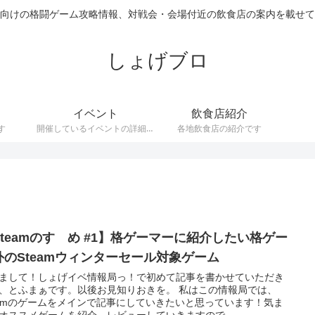
向けの格闘ゲーム攻略情報、対戦会・会場付近の飲食店の案内を載せて
しょげブロ
イベント
飲食店紹介
す
開催しているイベントの詳細で
各地飲食店の紹介です
す。
Steamのすゝめ #1】格ゲーマーに紹介したい格ゲー
外のSteamウィンターセール対象ゲーム
まして！しょげイベ情報局っ！で初めて記事を書かせていただき
、とふまぁです。以後お見知りおきを。 私はこの情報局では、
eamのゲームをメインで記事にしていきたいと思っています！気ま
オススメゲームを紹介、レビューしていきますので...