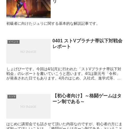
リ
初級者に向けたジュリに関する基本的な解説記事です。
0401 ストVプラチナ帯以下対戦会
イベント
レポート
しょげぴーです。今回は4/1(月)に行われた「ストVプラチナ帯以下対
戦会」のレポートを書いていこうと思います。4/1は新元号「令和」
が発表された日でもあります。4月のはじめ、入社式、進学式等、イ
ベント盛りだくさんなのにもかかわらず、今回25...
【初心者向け】～格闘ゲームはタ
ストV
ーン制である～
はじめに講習会でも話させて頂いた内容なのですが、初心者の方にま
ず知ってほしいことは、「格闘ゲームはターン制である」ということ