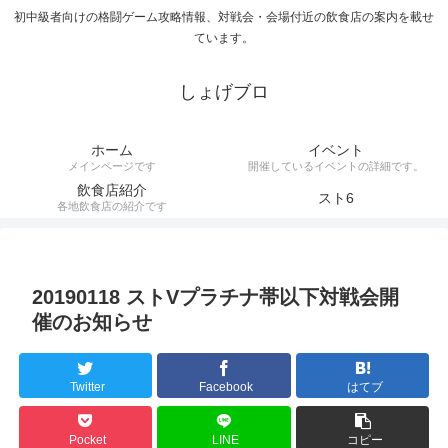
初中級者向けの格闘ゲーム攻略情報、対戦会・会場付近の飲食店の案内を載せ
ています。
しょげブロ
ホーム
イベント
メインページです
開催しているイベントの詳細です。
飲食店紹介
スト6
各地飲食店の紹介です
20190118 ストVプラチナ帯以下対戦会開
催のお知らせ
Twitter
Facebook
はてブ
Pocket
LINE
コピー