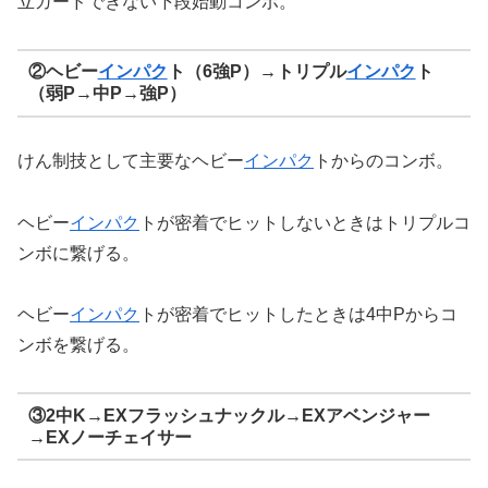
立ガードできない下段始動コンボ。
②ヘビー
インパク
ト（6強P）→トリプル
インパク
ト
（弱P→中P→強P）
けん制技として主要なヘビー
インパク
トからのコンボ。
ヘビー
インパク
トが密着でヒットしないときはトリプルコ
ンボに繋げる。
ヘビー
インパク
トが密着でヒットしたときは4中Pからコ
ンボを繋げる。
③2中K→EXフラッシュナックル→EXアベンジャー
→EXノーチェイサー