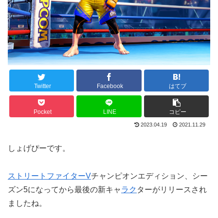
Twitter
Facebook
はてブ
Pocket
LINE
コピー
2023.04.19
2021.11.29
しょげぴーです。
ストリートファイターV
チャンピオンエディション、シー
ズン5になってから最後の新キャ
ラク
ターがリリースされ
ましたね。