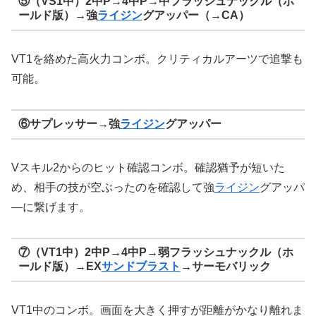
⑤（VS1中）2中P→4中P→中フラッシュナックル（ホ
ールド版）→強
ライジン
グアッパー（→CA）
VT1を絡めた高火力コンボ。クリティカルアーツで追撃も
可能。
⑥サプレッサー→強
ライジン
グアッパー
Vスキル2からのヒット確認コンボ。確認猶予が短いた
め、相手の技が空ぶったのを確認して強
ライジン
グアッパ
―に繋げます。
⑦（VT1中）2中P→4中P→弱フラッシュナックル（ホ
ールド版）→EX
サンドブラスト
→サーモバリック
VT1中のコンボ。画面を大きく押すが距離がかなり離れま