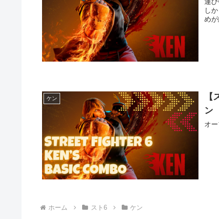
運び
しか
めが
【
ケン
ン
オー
ホーム
スト6
ケン