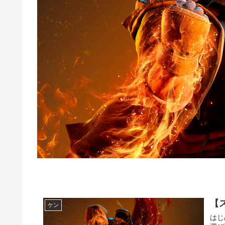
【
ケン
はじ