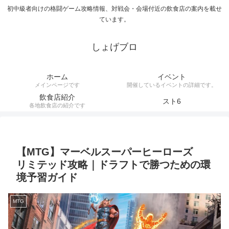
初中級者向けの格闘ゲーム攻略情報、対戦会・会場付近の飲食店の案内を載せ
ています。
しょげブロ
ホーム
イベント
メインページです
開催しているイベントの詳細です。
飲食店紹介
スト6
各地飲食店の紹介です
【MTG】マーベルスーパーヒーローズ
リミテッド攻略｜ドラフトで勝つための環
境予習ガイド
MTG