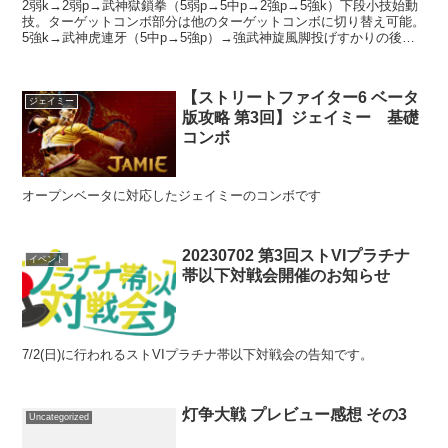
2弱k→2弱p→武神獄鎖拳（5弱p→5中p→2強p→5強k）下段小技始動
技。ターゲットコンボ部分は他のターゲットコンボに切り替え可能。
5強k→武神虎連牙（5中p→5強p）→強武神旋風脚投げすかりの後や
ノーマル版彩隠形後などに使える、密着強攻...
【ストリートファイター6 ベータ
ジェイミー
版攻略 第3回】ジェイミー 基礎
コンボ
オープンベータに対応したジェイミーのコンボです
20230702 第3回ストVIプラチナ
イベント
帯以下対戦会開催のお知らせ
7/2(日)に行われるストVIプラチナ帯以下対戦会の告知です。
灯争大戦 プレビュー感想 その3
Uncategorized