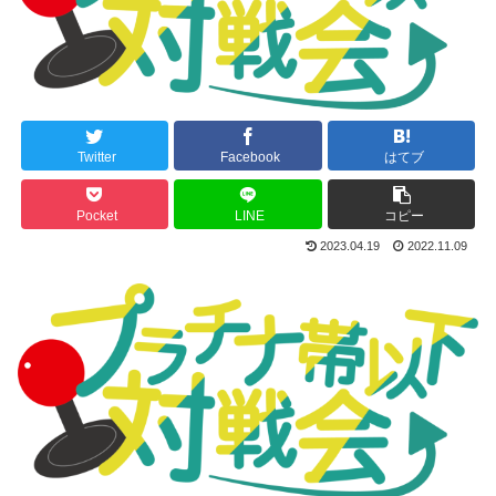
Twitter
Facebook
はてブ
Pocket
LINE
コピー
2023.04.19
2022.11.09