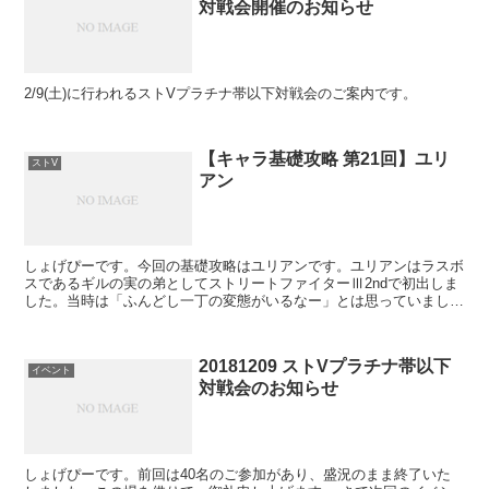
対戦会開催のお知らせ
2/9(土)に行われるストVプラチナ帯以下対戦会のご案内です。
【キャラ基礎攻略 第21回】ユリ
ストV
アン
しょげぴーです。今回の基礎攻略はユリアンです。ユリアンはラスボ
スであるギルの実の弟としてストリートファイターⅢ2ndで初出しま
した。当時は「ふんどし一丁の変態がいるなー」とは思っていました
が、、、 今回は服を着ての登場、、、と思いきやラウン...
20181209 ストVプラチナ帯以下
イベント
対戦会のお知らせ
しょげぴーです。前回は40名のご参加があり、盛況のまま終了いた