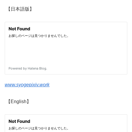
【日本語版】
www.syogepixiv.work
【English】