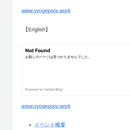
www.syogepixiv.work
【English】
www.syogepixiv.work
イベント概要