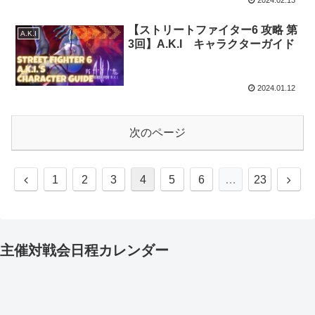
2024.02.13
【ストリートファイター6 攻略 第
A.K.I
3回】A.K.I キャラクターガイド
2024.01.12
次のページ
前
次
1
2
3
4
5
6
…
23
へ
へ
主催対戦会日程カレンダー