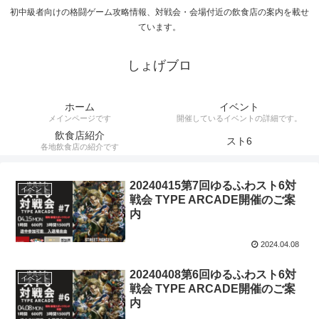
初中級者向けの格闘ゲーム攻略情報、対戦会・会場付近の飲食店の案内を載せ
ています。
しょげブロ
ホーム
イベント
メインページです
開催しているイベントの詳細です。
飲食店紹介
スト6
各地飲食店の紹介です
20240415第7回ゆるふわスト6対
イベント
戦会 TYPE ARCADE開催のご案
内
2024.04.08
20240408第6回ゆるふわスト6対
イベント
戦会 TYPE ARCADE開催のご案
内