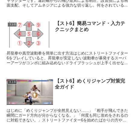
ャラクターです。遠距離からの飛び道具による制圧、設置技による画
面支配、そしてアムネジアによる強力な切り返し。何をされているか
分からないまま負けてしまった経験があるプレイヤーも多...
【スト6】簡易コマンド・入力テ
スト6
クニックまとめ
昇龍拳や真空波動拳を簡単に出す方法はじめにストリートファイター
6をプレイしていると、昇龍拳が安定しない波動拳が暴発するスーパ
ーアーツがコンボに組み込めないドライブラッシュが上手く出せない
といった悩みにぶつかります。しかしスト6には、ゲーム側...
【スト6】めくりジャンプ対策完
スト6
全ガイド
はじめに「めくりジャンプが全然見えない……」「相手が飛んできた
瞬間にガード方向が分からなくなる。」「何度も同じ攻めをされるの
に対処できない。」ストリートファイター6を始めたばかりの方や、
ブロンズ帯・シルバー帯・ゴールド帯でランクマッチをプレ...