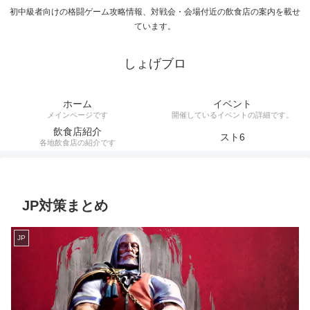
初中級者向けの格闘ゲーム攻略情報、対戦会・会場付近の飲食店の案内を載せ
ています。
しょげブロ
ホーム
イベント
メインページです
開催しているイベントの詳細です。
飲食店紹介
スト6
各地飲食店の紹介です
JP対策まとめ
JP