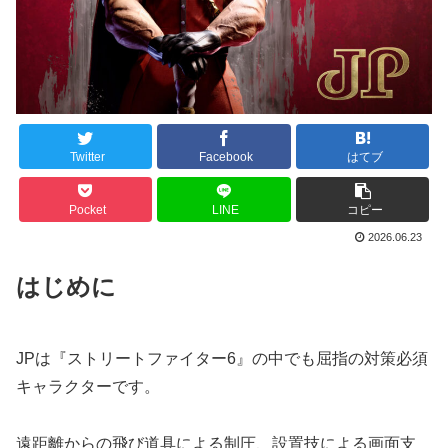
Twitter
Facebook
はてブ
Pocket
LINE
コピー
2026.06.23
はじめに
JPは『ストリートファイター6』の中でも屈指の対策必須
キャラクターです。
遠距離からの飛び道具による制圧、設置技による画面支