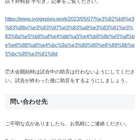
以下対戦会 手引き」記事をご覧ください。
https://www.syogepixiv.work/2023/05/07/%e3%82%b9%e3
%83%88vi%e3%83%97%e3%83%a9%e3%83%81%e3%
83%8a%e5%b8%af%e4%bb%a5%e4%b8%8b%e5%af%b
e%e6%88%a6%e4%bc%9a%e3%80%80%e6%89%8b%e
5%bc%95%e3%81%8d
⑦大会開始時は試合中の助言は行わないようにしてくださ
い。試合が終わった後に助言をするようにしましょう。
問い合わせ先
ご不明な点がありましたら、お気軽にご連絡ください。