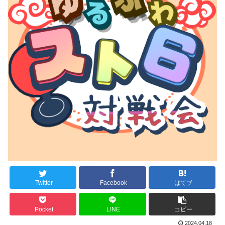
Twitter
Facebook
はてブ
Pocket
LINE
コピー
2024.04.18