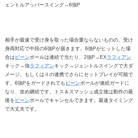
ェントルアッパースイング→6強P
相手が最速で受け身を取った場合重ならないものの、受け
身両対応で中段の6強Pが届きます。6強Pがヒットした場
合は
ビーン
ボールは連続で当たり、2強P→EX
ラフィアン
キック→強
ラフィアン
キック→ジェントルスイングで大ダ
メージ、もしくはⅡの連携でさらにセットプレイが可能で
す。6強Pをガードされても
ビーン
ボールが連続ガードに
なり、攻め継続です。トス＆スマッシュ成立後は動作の最
後を
ビーン
ボールでキャンセルできます。最速タイミング
で大丈夫です。