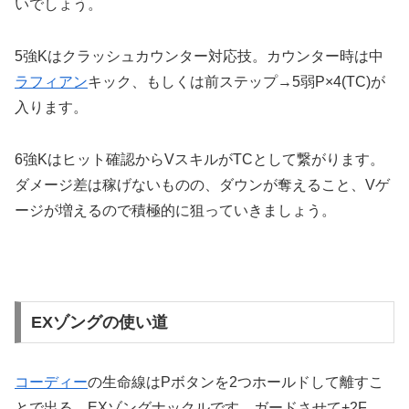
いでしょう。
5強Kはクラッシュカウンター対応技。カウンター時は中
ラフィアン
キック、もしくは前ステップ→5弱P×4(TC)が
入ります。
6強Kはヒット確認からVスキルがTCとして繋がります。
ダメージ差は稼げないものの、ダウンが奪えること、Vゲ
ージが増えるので積極的に狙っていきましょう。
EXゾングの使い道
コーディー
の生命線はPボタンを2つホールドして離すこ
とで出る、EXゾングナックルです。ガードさせて+2F、