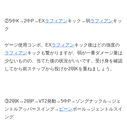
②5中K→2中P→EX
ラフィアン
キック→弱
ラフィアン
キッ
ク
ゲージ使用コンボ。EX
ラフィアン
キック後はどの強度の
ラフィアン
キックも繋がりますが、弱が一番ダメージ量は
少ないものの、当てた後の状況がいいです。受け身を確認
してから前ステップから投げか2弱Kを重ねましょう。
③2弱K→2弱P→VT2発動→5中P→ゾングナックル→ジェ
ントルアッパースイング→
ビーン
ボール→ジェントルスイ
ング