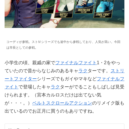
コーディが参戦。ストⅣシリーズでも途中から参戦しており、人気が高い。今回
は市長としての参戦。
小学生の頃、親戚の家で
ファイナルファイト
1・2をやっ
ていたので昔からなじみのあるキャ
ラク
ターです。
ストリ
ートファイター
シリーズでもガイやマキなど
ファイナルフ
ァイト
で登場したキャ
ラク
ターがでることもしばしば見受
けられます。（宮本カルロスだけは出てない気
が・・・。）
ベルトスクロールアクション
のリメイク版も
出ているのでお正月に買うのもありですね。