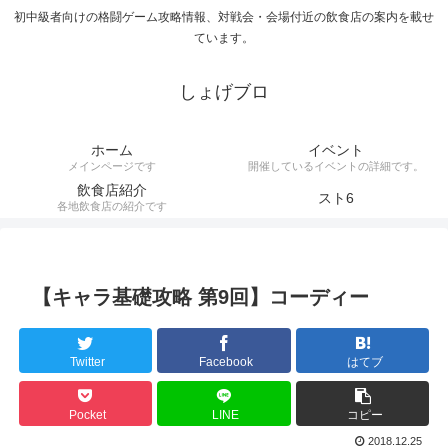
初中級者向けの格闘ゲーム攻略情報、対戦会・会場付近の飲食店の案内を載せ
ています。
しょげブロ
ホーム
イベント
メインページです
開催しているイベントの詳細です。
飲食店紹介
スト6
各地飲食店の紹介です
【キャラ基礎攻略 第9回】コーディー
Twitter
Facebook
はてブ
Pocket
LINE
コピー
2018.12.25