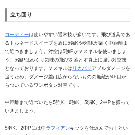
立ち回り
コーディー
は使いやすい通常技が多いです。飛び道具であ
るトルネードスイープを盾に5強Kや6強Kが届く中距離ま
で近づきましょう。対空は5強PかＶスキルを使いましょ
う。5強Pはめくり気味の飛びを落とす真上に強い対空技
となっております。Ｖスキルは
リカバリ
アブルダメージを
追うため、ダメージ差は広がらないものの無敵が4F目か
らついているワンボタン対空です。
中距離まで近づいたら5強K、6強K、5弱K、2中Pを振って
いきましょう。
5弱K、2中Pには中
ラフィアン
キックを仕込んでおくとい