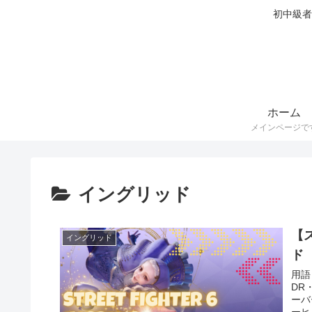
初中級者
ホーム
メインページで
イングリッド
【
イングリッド
ド
用語
DR
ーバ
ーヒ