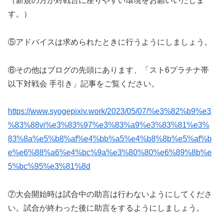
（新規の方が対戦台に座りやすい環境をお願いいたしま
す。）
⑤アドバイスは求められたときに行うようにしましょう。
⑥その他はブログの先頭にあります、「スト6プラチナ帯
以下対戦会 手引き」記事をご覧ください。
https://www.syogepixiv.work/2023/05/07/%e3%82%b9%e3
%83%88vi%e3%83%97%e3%83%a9%e3%83%81%e3%
83%8a%e5%b8%af%e4%bb%a5%e4%b8%8b%e5%af%b
e%e6%88%a6%e4%bc%9a%e3%80%80%e6%89%8b%e
5%bc%95%e3%81%8d
⑦大会開始時は試合中の助言は行わないようにしてくださ
い。試合が終わった後に助言をするようにしましょう。