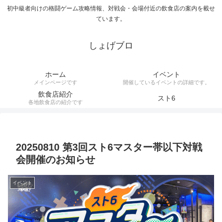
初中級者向けの格闘ゲーム攻略情報、対戦会・会場付近の飲食店の案内を載せ
ています。
しょげブロ
ホーム
イベント
メインページです
開催しているイベントの詳細です。
飲食店紹介
スト6
各地飲食店の紹介です
20250810 第3回スト6マスター帯以下対戦
会開催のお知らせ
イベント