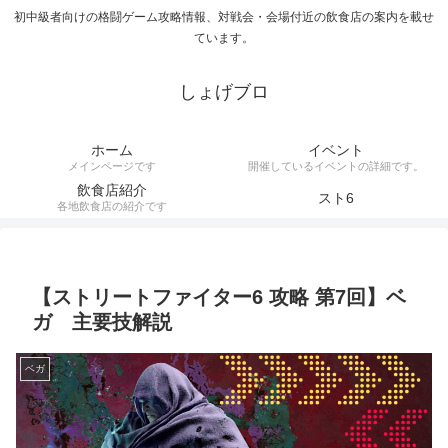
初中級者向けの格闘ゲーム攻略情報、対戦会・会場付近の飲食店の案内を載せ
ています。
しょげブロ
ホーム
イベント
メインページです
開催しているイベントの詳細です。
飲食店紹介
スト6
各地飲食店の紹介です
【ストリートファイター6 攻略 第7回】ベ
ガ 主要技解説
ベガ