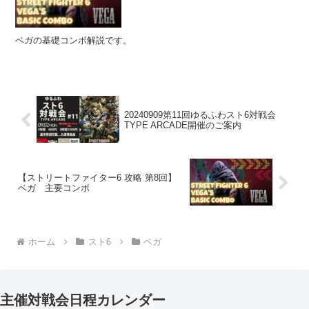
ベガの基礎コンボ解説です。
20240909第11回ゆるふわスト6対戦会
TYPE ARCADE開催のご案内
【ストリートファイター6 攻略 第8回】
ベガ 主要コンボ
ホーム
スト6
ベガ
主催対戦会日程カレンダー