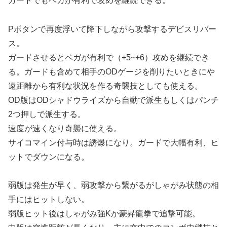
ガードでもベガが有利で攻めを継続できる。
Pボタンで再度浮いて降下しながら攻撃するデビスリバー
ス。
ガードさせるとベガが有利で（+5~+6）攻めを継続でき
る。ガードも含めて相手のODゲージを削りたいときにや
遠距離から有利な状況を作る奇襲技としても使える。
OD版はODシャドウライズから自動で派生もしくはパンチ
2つ押しで派生する。
速度が速くなり奇襲に使える。
サイコマイン付与時は誘爆になり。ガードで大幅有利、ヒ
ットでダウンになる。
弱版は発生が早く、弱攻撃から繋がるがしゃがみ状態の相
手にはヒットしない。
弱版ヒット後はしゃがみ強Kか豪昇龍拳で追撃可能。