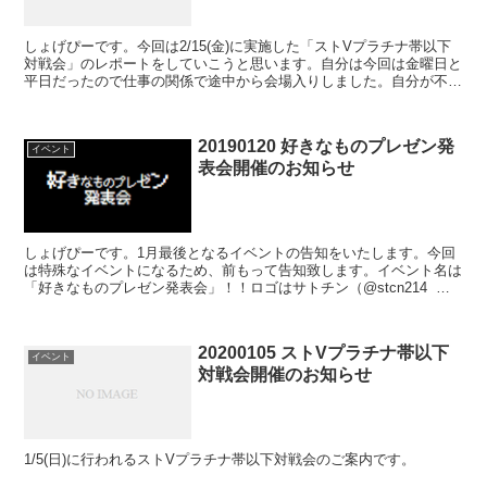
しょげぴーです。今回は2/15(金)に実施した「ストVプラチナ帯以下
対戦会」のレポートをしていこうと思います。自分は今回は金曜日と
平日だったので仕事の関係で途中から会場入りしました。自分が不在
の中、設営をしてくれているスタッフ達、ありがとう...
20190120 好きなものプレゼン発
イベント
表会開催のお知らせ
しょげぴーです。1月最後となるイベントの告知をいたします。今回
は特殊なイベントになるため、前もって告知致します。イベント名は
「好きなものプレゼン発表会」！！ロゴはサトチン（@stcn214 ‏ ）
さんが作成してくれました。ありがとうございま...
20200105 ストVプラチナ帯以下
イベント
対戦会開催のお知らせ
1/5(日)に行われるストVプラチナ帯以下対戦会のご案内です。