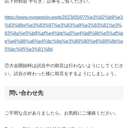
以下対戦会 手引き」記事をご覧ください。
https://www.syogepixiv.work/2023/05/07/%e3%82%b9%e3
%83%88vi%e3%83%97%e3%83%a9%e3%83%81%e3%
83%8a%e5%b8%af%e4%bb%a5%e4%b8%8b%e5%af%b
e%e6%88%a6%e4%bc%9a%e3%80%80%e6%89%8b%e
5%bc%95%e3%81%8d
⑦大会開始時は試合中の助言は行わないようにしてくださ
い。試合が終わった後に助言をするようにしましょう。
問い合わせ先
ご不明な点がありましたら、お気軽にご連絡ください。