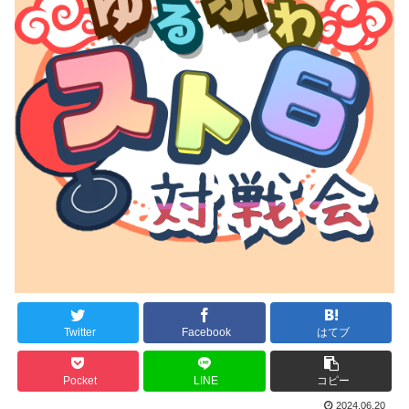
Twitter
Facebook
はてブ
Pocket
LINE
コピー
2024.06.20