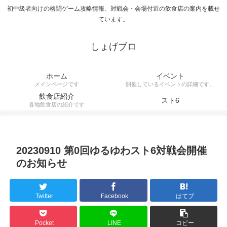
初中級者向けの格闘ゲーム攻略情報、対戦会・会場付近の飲食店の案内を載せ
ています。
しょげブロ
ホーム
イベント
メインページです
開催しているイベントの詳細です。
飲食店紹介
スト6
各地飲食店の紹介です
20230910 第0回ゆるゆわスト6対戦会開催
のお知らせ
Twitter
Facebook
はてブ
Pocket
LINE
コピー