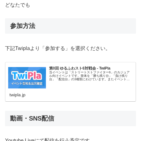
どなたでも
参加方法
下記Twiplaより「参加する」を選択ください。
第0回 ゆるふわスト6対戦会 - TwiPla
当イベントは「ストリートストファイター6」のカジュア
ル向けイベントです。筐体を「勝ち残り台」「負け残り
台」「配信台」の3種類にわけています。またイベント終
盤にランク分けをしたミニ大会を行っています。【
twipla.jp
動画・SNS配信
Youtube Liveにて配信を行う予定です。