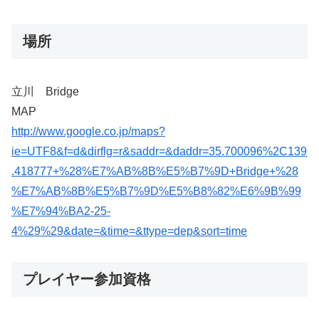
場所
立川 Bridge
MAP
http://www.google.co.jp/maps?
ie=UTF8&f=d&dirflg=r&saddr=&daddr=35.700096%2C139
.418777+%28%E7%AB%8B%E5%B7%9D+Bridge+%28
%E7%AB%8B%E5%B7%9D%E5%B8%82%E6%9B%99
%E7%94%BA2-25-
4%29%29&date=&time=&ttype=dep&sort=time
プレイヤー参加資格