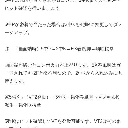
5中Pの先端からでも繋がるコンボ、2中Kまで入れ込みで
ヒット確認を行いましょう。
5中Pが密着で当たった場合は2中Kを4強Pに変更してダメ
ージアップ。
③ （画面端時）5中P→2中K→EX春風脚→弱咲桜拳
画面端が絡むとコンボ火力が上がります。EX春風脚はガ
ードされても-2Fと微不利なので、2中Kから入れ込みにも
使えます。
④5強K→（VT2発動）→5弱K→強化春風脚→ＶスキルK
派生→強化咲桜拳
5強Kはヒット確認してVTを発動可能です。VT2はそのま