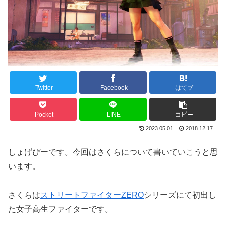
Twitter
Facebook
はてブ
Pocket
LINE
コピー
2023.05.01
2018.12.17
しょげぴーです。今回はさくらについて書いていこうと思
います。
さくらは
ストリートファイターZERO
シリーズにて初出し
た女子高生ファイターです。