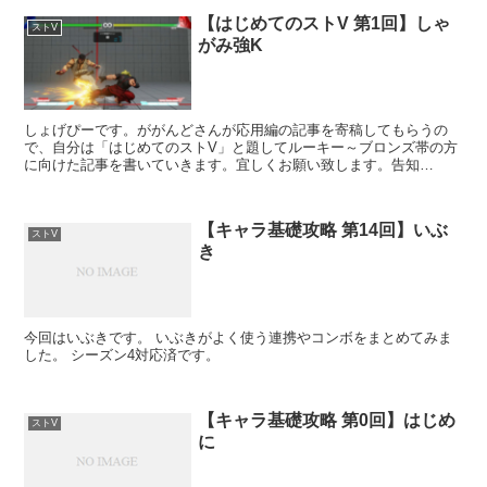
【はじめてのストV 第1回】しゃ
ストV
がみ強K
しょげぴーです。ががんどさんが応用編の記事を寄稿してもらうの
で、自分は「はじめてのストV」と題してルーキー～ブロンズ帯の方
に向けた記事を書いていきます。宜しくお願い致します。告知
↓www.syogepixiv.work一気に情報があると吸収...
【キャラ基礎攻略 第14回】いぶ
ストV
き
今回はいぶきです。 いぶきがよく使う連携やコンボをまとめてみま
した。 シーズン4対応済です。
【キャラ基礎攻略 第0回】はじめ
ストV
に