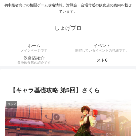
初中級者向けの格闘ゲーム攻略情報、対戦会・会場付近の飲食店の案内を載せ
ています。
しょげブロ
ホーム
イベント
メインページです
開催しているイベントの詳細です。
飲食店紹介
スト6
各地飲食店の紹介です
【キャラ基礎攻略 第5回】さくら
ストV