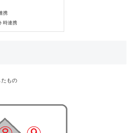
連携
ト時連携
したもの